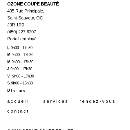
OZONE COUPE BEAUTÉ
405 Rue Principale,
Saint-Sauveur, QC
J0R 1R0
(450) 227-6207
Portail employé
L
9h00 - 17h30
M
9h00 - 17h30
M
9h00 - 17h30
J
9h00 - 17h30
V
9h00 - 17h30
S
9h00 - 15h30
D
f e r m é
a c c u e i l
s e r v i c e s
r e n d e z - v o u s
c o n t a c t